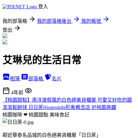
登入
我的部落格
我的部落格後台
我的帳號
登出
艾琳兒的生活日常
相簿
部落格
名片
4年前
【桃園甜點】南洋渡假風的白色絕美貨櫃屋 可愛又好吃的圓
滾滾鬆餅球 日日蔗Hisatoukibi形象概念店 近桃園高鐵
桃園咖啡 ❤ 桃園甜點
美味食記
鄰近華泰名品城的白色絕美貨櫃屋「日日蔗」