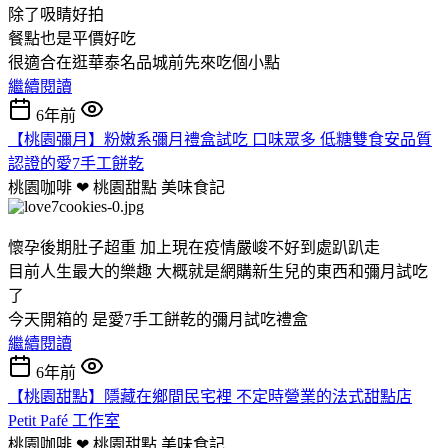
除了吸睛好拍
餐點也是平價好吃
很適合在逛華泰名品城前先來吃個小點
繼續閱讀
6年前
【桃園彌月】粉嫩系彌月禮盒試吃 口味眾多 低糖雙食安品質
認證的愛7手工餅乾
桃園咖啡 ❤ 桃園甜點
美味食記
懷孕後期肚子超重 加上現在疫情嚴峻不好到處趴趴走
目前人生最大的樂趣 大概就是網購新生兒的東西和彌月試吃
了
今天開箱的 是愛7手工餅乾的彌月試吃禮盒
繼續閱讀
6年前
【桃園甜點】隱藏在鄉間民宅裡 不定時營業的法式甜點店
Petit Pafé 工作室
桃園咖啡 ❤ 桃園甜點
美味食記