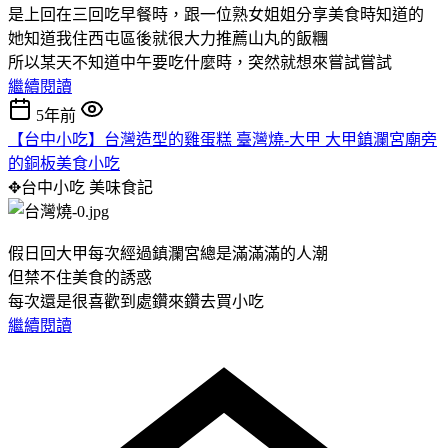
是上回在三回吃早餐時，跟一位熟女姐姐分享美食時知道的
她知道我住西屯區後就很大力推薦山丸的飯糰
所以某天不知道中午要吃什麼時，突然就想來嘗試嘗試
繼續閱讀
5年前
【台中小吃】台灣造型的雞蛋糕 臺灣燒-大甲 大甲鎮瀾宮廟旁
的銅板美食小吃
✥台中小吃
美味食記
假日回大甲每次經過鎮瀾宮總是滿滿滿的人潮
但禁不住美食的誘惑
每次還是很喜歡到處鑽來鑽去買小吃
繼續閱讀